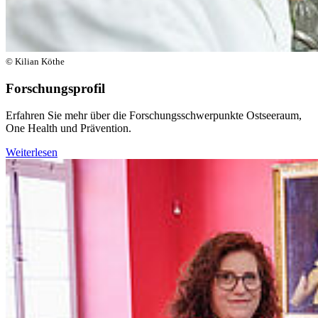
© Kilian Köthe
Forschungsprofil
Erfahren Sie mehr über die Forschungsschwerpunkte Ostseeraum,
One Health und Prävention.
Weiterlesen
Weiter
Go to slide 1
Go to slide 2
Go to slide 3
Go to slide 4
Go to slide 5
An der Universität Greifswald forschen wir heute für die
Zukunft von morgen: In unseren interdisziplinären
Forschungsschwerpunkten Ostseeraum, One Health und
Prävention entstehen neue Erkenntnisse für die Gesellschaft.