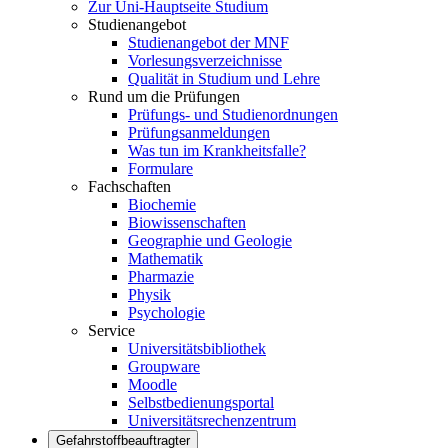
Zur Uni-Hauptseite Studium
Studienangebot
Studienangebot der MNF
Vorlesungsverzeichnisse
Qualität in Studium und Lehre
Rund um die Prüfungen
Prüfungs- und Studienordnungen
Prüfungsanmeldungen
Was tun im Krankheitsfalle?
Formulare
Fachschaften
Biochemie
Biowissenschaften
Geographie und Geologie
Mathematik
Pharmazie
Physik
Psychologie
Service
Universitätsbibliothek
Groupware
Moodle
Selbstbedienungsportal
Universitätsrechenzentrum
Gefahrstoffbeauftragter