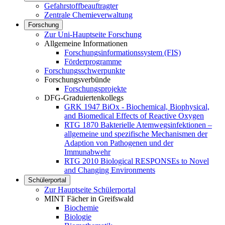
Gefahrstoffbeauftragter
Zentrale Chemieverwaltung
Forschung
Zur Uni-Hauptseite Forschung
Allgemeine Informationen
Forschungsinformationssystem (FIS)
Förderprogramme
Forschungsschwerpunkte
Forschungsverbünde
Forschungsprojekte
DFG-Graduiertenkollegs
GRK 1947 BiOx - Biochemical, Biophysical,
and Biomedical Effects of Reactive Oxygen
RTG 1870 Bakterielle Atemwegsinfektionen –
allgemeine und spezifische Mechanismen der
Adaption von Pathogenen und der
Immunabwehr
RTG 2010 Biological RESPONSEs to Novel
and Changing Environments
Schülerportal
Zur Hauptseite Schülerportal
MINT Fächer in Greifswald
Biochemie
Biologie