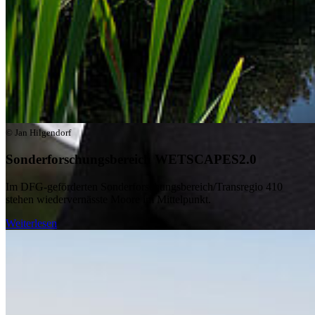
© Jan Hilgendorf
Sonderforschungsbereich WETSCAPES2.0
Im DFG-geförderten Sonderforschungsbereich/Transregio 410
stehen wiedervernässte Moore im Mittelpunkt.
Weiterlesen
Neue Videoreihe: Wissen zum Greifen