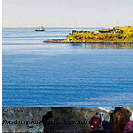
Unsere neue Videoreihe „Wissen zum Greifen“ zeigt, wie
Forschung in der Praxis wirkt: Im ersten Video erklärt Prof. Dr. Dr.
h.c. Uwe T. Bornscheuer das Potenzial von Biokatalysatoren – den
„unsichtbaren Helfern“ der Chemie – und wie sie mit Hilfe der
Natur effizientere und umweltfreundlichere Verfahren ermöglichen.
© AdobeStock
Forschungsschwerpunkt Ostseeraum