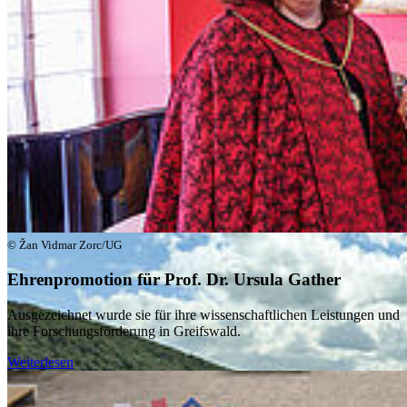
Die Sonderforschungsbereiche/Transregio WETSCAPES 2.0
und CONCENTRATE – zu Mooren und marinen Zuckern –
stehen exemplarisch für unsere Spitzenforschung zum
Klimawandel, einer der zentralen Herausforderungen unserer
Zeit. Unsere Forschende prägen ihre Fachgebiete und tragen
aktiv dazu bei, Wissen in konkrete Lösungen zu überführen.
Für uns bedeutet Forschung nicht nur Erkenntnisgewinn,
sondern Verantwortung: Wir setzen unser Wissen ein, um die
Welt nachhaltig zu verbessern.
© Žan Vidmar Zorc/UG
Ehrenpromotion für Prof. Dr. Ursula Gather
Ausgezeichnet wurde sie für ihre wissenschaftlichen Leistungen und
ihre Forschungsförderung in Greifswald.
Weiterlesen