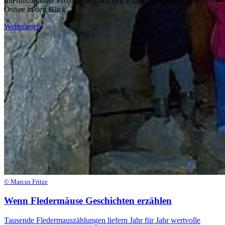
Interdisziplinäre Projekte nehmen den Kultur- und Naturraum
Ostsee in den Blick
Weiterlesen
© Marcus Fritze
Wenn Fledermäuse Geschichten erzählen
Tausende Fledermauszählungen liefern Jahr für Jahr wertvolle