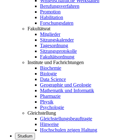
Wissenschaftliche Werkstätten
Berufungsverfahren
Promotion
Habilitation
Forschungsdaten
Fakultätsrat
Mitglieder
Sitzungskalender
Tagesordnung
Sitzungsprotokolle
Fakultätsordnung
Institute und Fachrichtungen
Biochemie
Biologie
Data Science
Geographie und Geologie
Mathematik und Informatik
Pharmazie
Physik
Psychologie
Gleichstellung
Gleichstellungsbeauftragte
Hinweise
Hochschulen zeigen Haltung
Studium