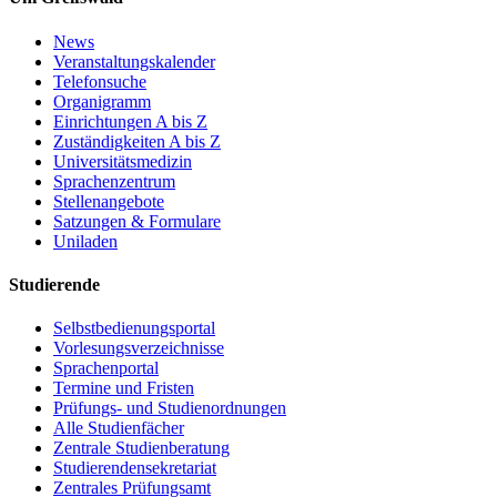
News
Veranstaltungskalender
Telefonsuche
Organigramm
Einrichtungen A bis Z
Zuständigkeiten A bis Z
Universitätsmedizin
Sprachenzentrum
Stellenangebote
Satzungen & Formulare
Uniladen
Studierende
Selbstbedienungsportal
Vorlesungsverzeichnisse
Sprachenportal
Termine und Fristen
Prüfungs- und Studienordnungen
Alle Studienfächer
Zentrale Studienberatung
Studierendensekretariat
Zentrales Prüfungsamt