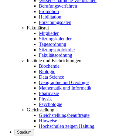
Wissenschaftliche Werkstätten
Berufungsverfahren
Promotion
Habilitation
Forschungsdaten
Fakultätsrat
Mitglieder
Sitzungskalender
Tagesordnung
Sitzungsprotokolle
Fakultätsordnung
Institute und Fachrichtungen
Biochemie
Biologie
Data Science
Geographie und Geologie
Mathematik und Informatik
Pharmazie
Physik
Psychologie
Gleichstellung
Gleichstellungsbeauftragte
Hinweise
Hochschulen zeigen Haltung
Studium