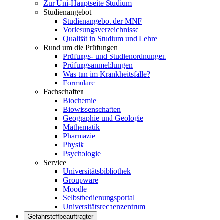
Zur Uni-Hauptseite Studium
Studienangebot
Studienangebot der MNF
Vorlesungsverzeichnisse
Qualität in Studium und Lehre
Rund um die Prüfungen
Prüfungs- und Studienordnungen
Prüfungsanmeldungen
Was tun im Krankheitsfalle?
Formulare
Fachschaften
Biochemie
Biowissenschaften
Geographie und Geologie
Mathematik
Pharmazie
Physik
Psychologie
Service
Universitätsbibliothek
Groupware
Moodle
Selbstbedienungsportal
Universitätsrechenzentrum
Gefahrstoffbeauftragter