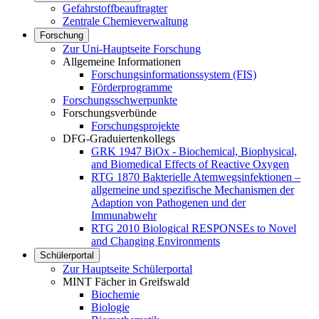
Gefahrstoffbeauftragter
Zentrale Chemieverwaltung
Forschung
Zur Uni-Hauptseite Forschung
Allgemeine Informationen
Forschungsinformationssystem (FIS)
Förderprogramme
Forschungsschwerpunkte
Forschungsverbünde
Forschungsprojekte
DFG-Graduiertenkollegs
GRK 1947 BiOx - Biochemical, Biophysical,
and Biomedical Effects of Reactive Oxygen
RTG 1870 Bakterielle Atemwegsinfektionen –
allgemeine und spezifische Mechanismen der
Adaption von Pathogenen und der
Immunabwehr
RTG 2010 Biological RESPONSEs to Novel
and Changing Environments
Schülerportal
Zur Hauptseite Schülerportal
MINT Fächer in Greifswald
Biochemie
Biologie