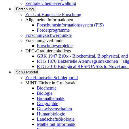
Zentrale Chemieverwaltung
Forschung
Zur Uni-Hauptseite Forschung
Allgemeine Informationen
Forschungsinformationssystem (FIS)
Förderprogramme
Forschungsschwerpunkte
Forschungsverbünde
Forschungsprojekte
DFG-Graduiertenkollegs
GRK 1947 BiOx - Biochemical, Biophysical, and 
RTG 1870 Bakterielle Atemwegsinfektionen – al
RTG 2010 Biological RESPONSEs to Novel and 
Schülerportal
Zur Hauptseite Schülerportal
MINT Fächer in Greifswald
Biochemie
Biologie
Biomathematik
Geographie
Geowissenschaften
Humanbiologie
Landschaftsökologie
Mathe mit Informatik