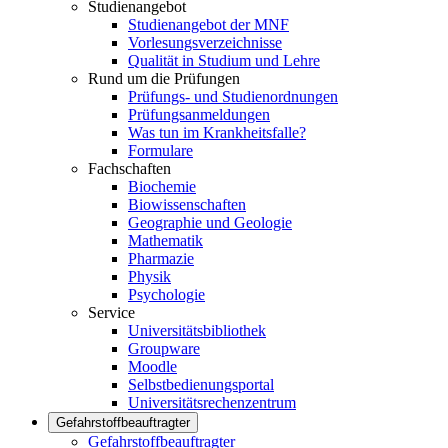
Studienangebot
Studienangebot der MNF
Vorlesungsverzeichnisse
Qualität in Studium und Lehre
Rund um die Prüfungen
Prüfungs- und Studienordnungen
Prüfungsanmeldungen
Was tun im Krankheitsfalle?
Formulare
Fachschaften
Biochemie
Biowissenschaften
Geographie und Geologie
Mathematik
Pharmazie
Physik
Psychologie
Service
Universitätsbibliothek
Groupware
Moodle
Selbstbedienungsportal
Universitätsrechenzentrum
Gefahrstoffbeauftragter
Gefahrstoffbeauftragter