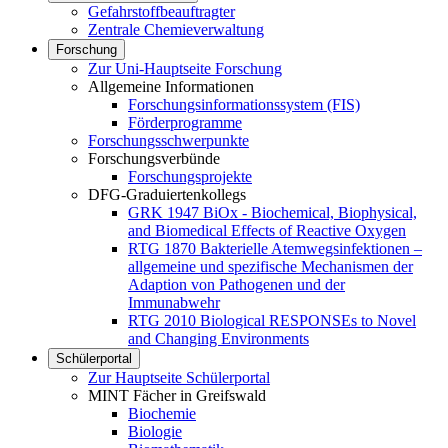
Gefahrstoffbeauftragter
Zentrale Chemieverwaltung
Forschung
Zur Uni-Hauptseite Forschung
Allgemeine Informationen
Forschungsinformationssystem (FIS)
Förderprogramme
Forschungsschwerpunkte
Forschungsverbünde
Forschungsprojekte
DFG-Graduiertenkollegs
GRK 1947 BiOx - Biochemical, Biophysical,
and Biomedical Effects of Reactive Oxygen
RTG 1870 Bakterielle Atemwegsinfektionen –
allgemeine und spezifische Mechanismen der
Adaption von Pathogenen und der
Immunabwehr
RTG 2010 Biological RESPONSEs to Novel
and Changing Environments
Schülerportal
Zur Hauptseite Schülerportal
MINT Fächer in Greifswald
Biochemie
Biologie