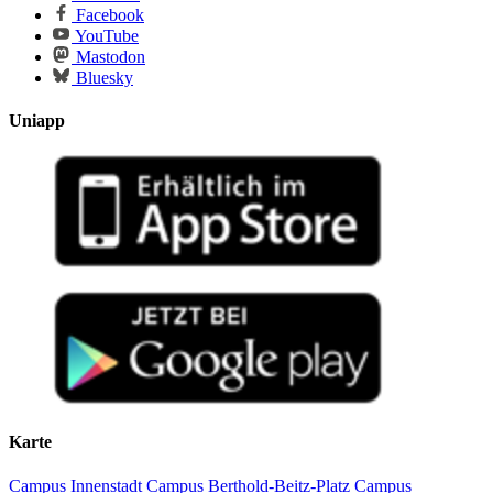
Facebook
YouTube
Mastodon
Bluesky
Uniapp
Karte
Campus Innenstadt
Campus Berthold-Beitz-Platz
Campus