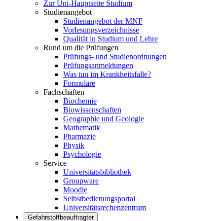
Zur Uni-Hauptseite Studium
Studienangebot
Studienangebot der MNF
Vorlesungsverzeichnisse
Qualität in Studium und Lehre
Rund um die Prüfungen
Prüfungs- und Studienordnungen
Prüfungsanmeldungen
Was tun im Krankheitsfalle?
Formulare
Fachschaften
Biochemie
Biowissenschaften
Geographie und Geologie
Mathematik
Pharmazie
Physik
Psychologie
Service
Universitätsbibliothek
Groupware
Moodle
Selbstbedienungsportal
Universitätsrechenzentrum
Gefahrstoffbeauftragter