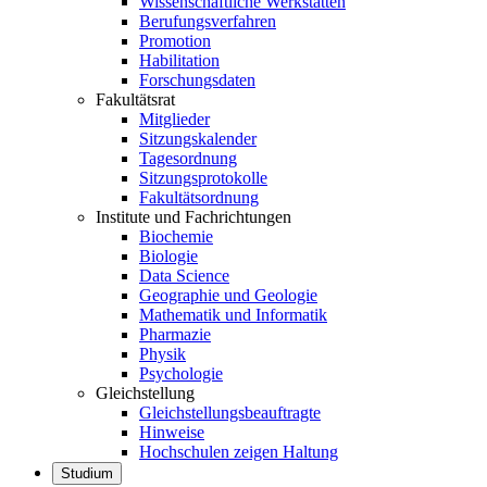
Wissenschaftliche Werkstätten
Berufungsverfahren
Promotion
Habilitation
Forschungsdaten
Fakultätsrat
Mitglieder
Sitzungskalender
Tagesordnung
Sitzungsprotokolle
Fakultätsordnung
Institute und Fachrichtungen
Biochemie
Biologie
Data Science
Geographie und Geologie
Mathematik und Informatik
Pharmazie
Physik
Psychologie
Gleichstellung
Gleichstellungsbeauftragte
Hinweise
Hochschulen zeigen Haltung
Studium