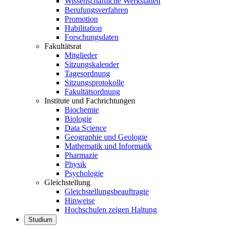
Wissenschaftliche Werkstätten
Berufungsverfahren
Promotion
Habilitation
Forschungsdaten
Fakultätsrat
Mitglieder
Sitzungskalender
Tagesordnung
Sitzungsprotokolle
Fakultätsordnung
Institute und Fachrichtungen
Biochemie
Biologie
Data Science
Geographie und Geologie
Mathematik und Informatik
Pharmazie
Physik
Psychologie
Gleichstellung
Gleichstellungsbeauftragte
Hinweise
Hochschulen zeigen Haltung
Studium