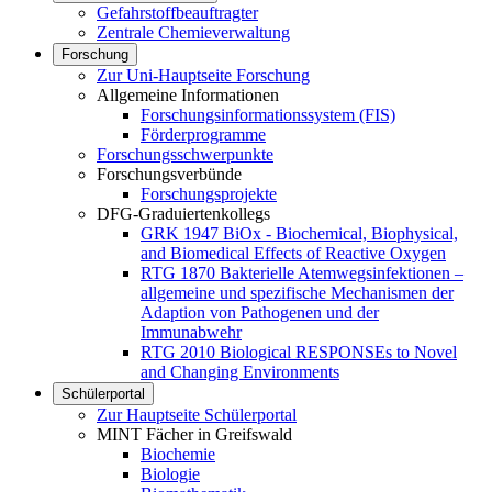
Gefahrstoffbeauftragter
Zentrale Chemieverwaltung
Forschung
Zur Uni-Hauptseite Forschung
Allgemeine Informationen
Forschungsinformationssystem (FIS)
Förderprogramme
Forschungsschwerpunkte
Forschungsverbünde
Forschungsprojekte
DFG-Graduiertenkollegs
GRK 1947 BiOx - Biochemical, Biophysical,
and Biomedical Effects of Reactive Oxygen
RTG 1870 Bakterielle Atemwegsinfektionen –
allgemeine und spezifische Mechanismen der
Adaption von Pathogenen und der
Immunabwehr
RTG 2010 Biological RESPONSEs to Novel
and Changing Environments
Schülerportal
Zur Hauptseite Schülerportal
MINT Fächer in Greifswald
Biochemie
Biologie