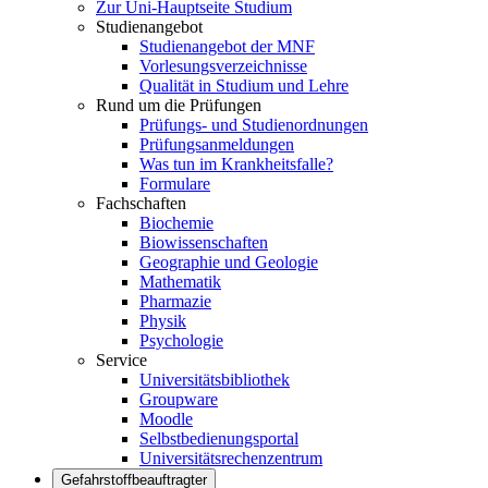
Zur Uni-Hauptseite Studium
Studienangebot
Studienangebot der MNF
Vorlesungsverzeichnisse
Qualität in Studium und Lehre
Rund um die Prüfungen
Prüfungs- und Studienordnungen
Prüfungsanmeldungen
Was tun im Krankheitsfalle?
Formulare
Fachschaften
Biochemie
Biowissenschaften
Geographie und Geologie
Mathematik
Pharmazie
Physik
Psychologie
Service
Universitätsbibliothek
Groupware
Moodle
Selbstbedienungsportal
Universitätsrechenzentrum
Gefahrstoffbeauftragter