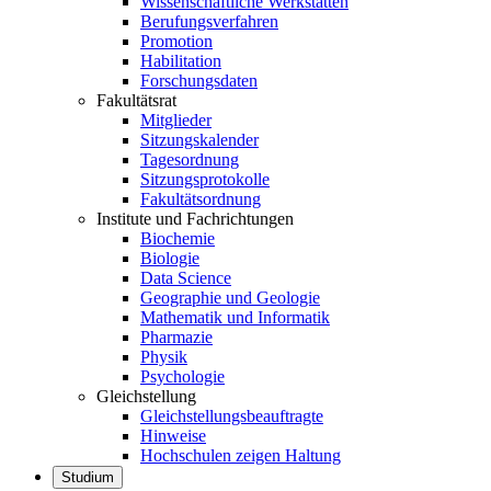
Wissenschaftliche Werkstätten
Berufungsverfahren
Promotion
Habilitation
Forschungsdaten
Fakultätsrat
Mitglieder
Sitzungskalender
Tagesordnung
Sitzungsprotokolle
Fakultätsordnung
Institute und Fachrichtungen
Biochemie
Biologie
Data Science
Geographie und Geologie
Mathematik und Informatik
Pharmazie
Physik
Psychologie
Gleichstellung
Gleichstellungsbeauftragte
Hinweise
Hochschulen zeigen Haltung
Studium