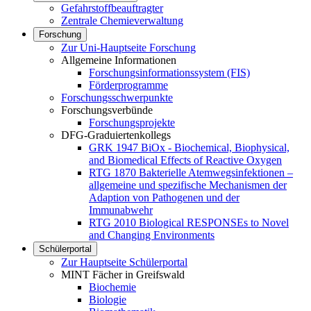
Gefahrstoffbeauftragter
Zentrale Chemieverwaltung
Forschung
Zur Uni-Hauptseite Forschung
Allgemeine Informationen
Forschungsinformationssystem (FIS)
Förderprogramme
Forschungsschwerpunkte
Forschungsverbünde
Forschungsprojekte
DFG-Graduiertenkollegs
GRK 1947 BiOx - Biochemical, Biophysical,
and Biomedical Effects of Reactive Oxygen
RTG 1870 Bakterielle Atemwegsinfektionen –
allgemeine und spezifische Mechanismen der
Adaption von Pathogenen und der
Immunabwehr
RTG 2010 Biological RESPONSEs to Novel
and Changing Environments
Schülerportal
Zur Hauptseite Schülerportal
MINT Fächer in Greifswald
Biochemie
Biologie