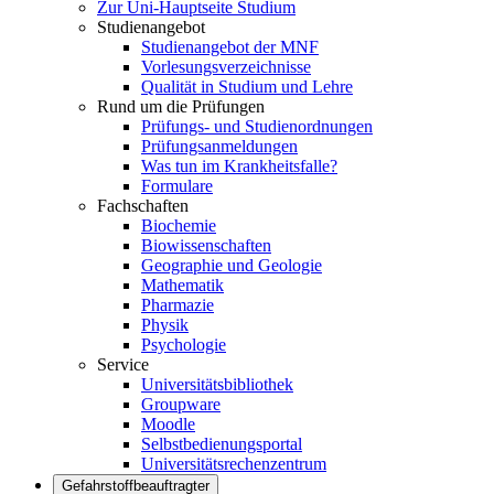
Zur Uni-Hauptseite Studium
Studienangebot
Studienangebot der MNF
Vorlesungsverzeichnisse
Qualität in Studium und Lehre
Rund um die Prüfungen
Prüfungs- und Studienordnungen
Prüfungsanmeldungen
Was tun im Krankheitsfalle?
Formulare
Fachschaften
Biochemie
Biowissenschaften
Geographie und Geologie
Mathematik
Pharmazie
Physik
Psychologie
Service
Universitätsbibliothek
Groupware
Moodle
Selbstbedienungsportal
Universitätsrechenzentrum
Gefahrstoffbeauftragter